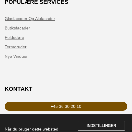
POPULÆRE SERVICES
Glasfacader Og Alufacader
Butiksfacader
Foldedøre
Termoruder
Nye Vinduer
KONTAKT
+45 36 30 20 10
zederkop@zederkop.dk
INDSTILLINGER
Når du bruger dette websted 