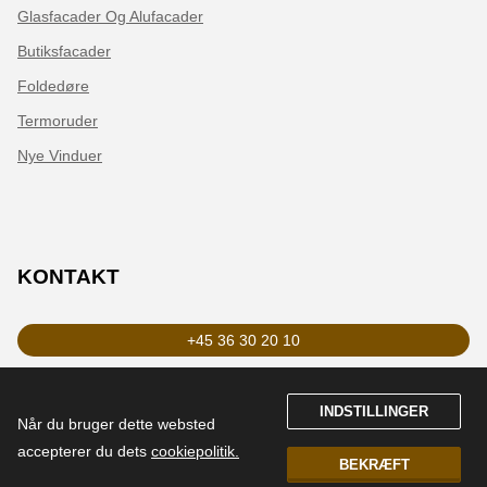
Glasfacader Og Alufacader
Butiksfacader
Foldedøre
Termoruder
Nye Vinduer
KONTAKT
+45 36 30 20 10
zederkop@zederkop.dk
INDSTILLINGER
Når du bruger dette websted 
LinkedIn
accepterer du dets 
cookiepolitik.
BEKRÆFT