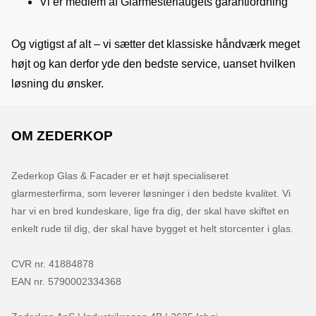
Vi er medlem af Glarmesterlaugets garantiordning
Og vigtigst af alt – vi sætter det klassiske håndværk meget 
højt og kan derfor yde den bedste service, uanset hvilken 
løsning du ønsker.
OM ZEDERKOP
Zederkop Glas & Facader er et højt specialiseret 
glarmesterfirma, som leverer løsninger i den bedste kvalitet. Vi 
har vi en bred kundeskare, lige fra dig, der skal have skiftet en 
enkelt rude til dig, der skal have bygget et helt storcenter i glas.

CVR nr. 41884878

EAN nr. 5790002334368
