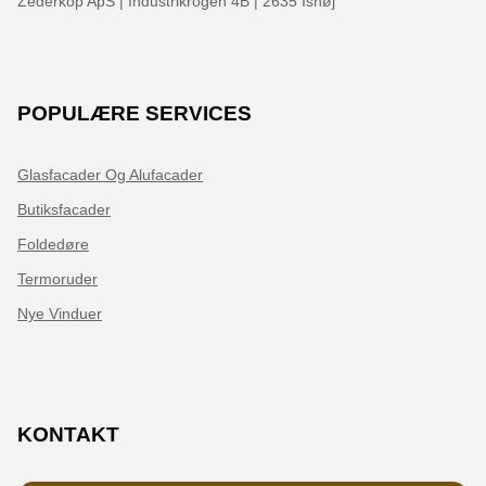
Zederkop ApS | Industrikrogen 4B | 2635 Ishøj
POPULÆRE SERVICES
Glasfacader Og Alufacader
Butiksfacader
Foldedøre
Termoruder
Nye Vinduer
KONTAKT