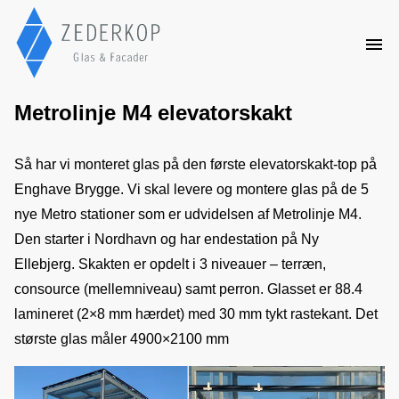
Metrolinje M4 elevatorskakt
Så har vi monteret glas på den første elevatorskakt-top på 
Enghave Brygge. Vi skal levere og montere glas på de 5 
nye Metro stationer som er udvidelsen af Metrolinje M4. 
Den starter i Nordhavn og har endestation på Ny 
Ellebjerg. Skakten er opdelt i 3 niveauer – terræn, 
consource (mellemniveau) samt perron. Glasset er 88.4 
lamineret (2×8 mm hærdet) med 30 mm tykt rastekant. Det 
største glas måler 4900×2100 mm