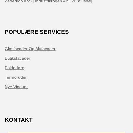
Zederkop ApS | Industrikrogen 4B | 2635 Ishøj
POPULÆRE SERVICES
Glasfacader Og Alufacader
Butiksfacader
Foldedøre
Termoruder
Nye Vinduer
KONTAKT