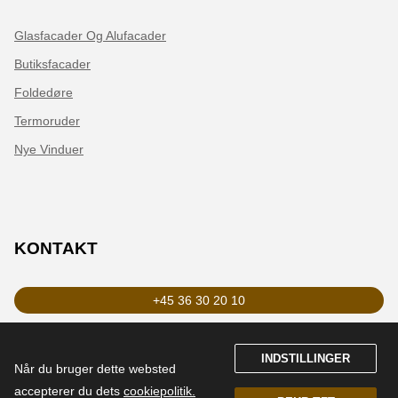
Glasfacader Og Alufacader
Butiksfacader
Foldedøre
Termoruder
Nye Vinduer
KONTAKT
+45 36 30 20 10
zederkop@zederkop.dk
INDSTILLINGER
Når du bruger dette websted 
LinkedIn
accepterer du dets 
cookiepolitik.