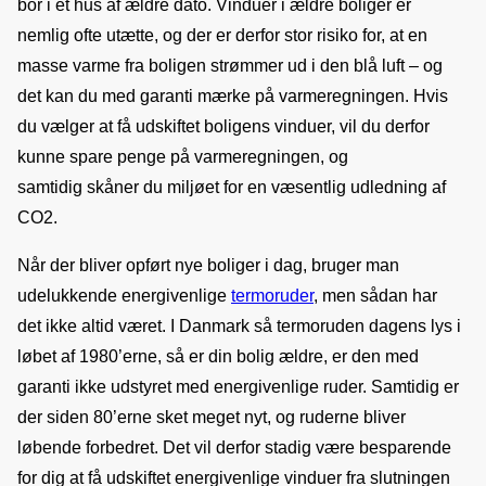
bor i et hus af ældre dato. Vinduer i ældre boliger er 
nemlig ofte utætte, og der er derfor stor risiko for, at en 
masse varme fra boligen strømmer ud i den blå luft – og 
det kan du med garanti mærke på varmeregningen. Hvis 
du vælger at få udskiftet boligens vinduer, vil du derfor 
kunne spare penge på varmeregningen, og 
samtidig skåner du miljøet for en væsentlig udledning af 
CO2.
Når der bliver opført nye boliger i dag, bruger man 
udelukkende energivenlige 
termoruder
, men sådan har 
det ikke altid været. I Danmark så termoruden dagens lys i 
løbet af 1980’erne, så er din bolig ældre, er den med 
garanti ikke udstyret med energivenlige ruder. Samtidig er 
der siden 80’erne sket meget nyt, og ruderne bliver 
løbende forbedret. Det vil derfor stadig være besparende 
for dig at få udskiftet energivenlige vinduer fra slutningen 