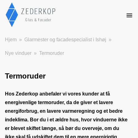
Hjem
Glarmester og facadespecialist i Ishøj
Nye vinduer
Termoruder
Termoruder
Hos Zederkop anbefaler vi vores kunder at få 
energivenlige termoruder, da de giver et lavere 
energiforbrug, en lavere varmeregning og et bedre 
indeklima. Bor du i et ældre hus, hvor vinduerne ikke 
er blevet skiftet længe, så bør du overveje, om du 
ikke skal få udskiftet dem til en mere energirigtig 