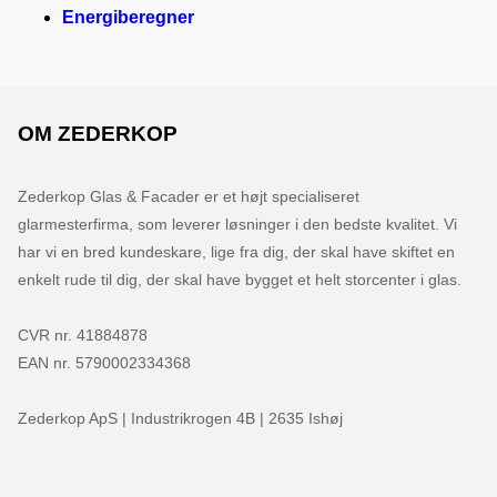
Energiberegner
OM ZEDERKOP
Zederkop Glas & Facader er et højt specialiseret 
glarmesterfirma, som leverer løsninger i den bedste kvalitet. Vi 
har vi en bred kundeskare, lige fra dig, der skal have skiftet en 
enkelt rude til dig, der skal have bygget et helt storcenter i glas.

CVR nr. 41884878

EAN nr. 5790002334368

Zederkop ApS | Industrikrogen 4B | 2635 Ishøj